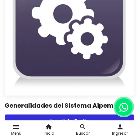
Generalidades del Sistema Aipem
Inscribite Gratis
menu
home
search
person
Menú
Inicio
Buscar
Ingresar