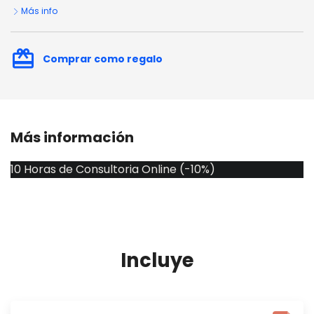
Más info
card_giftcard
Comprar como regalo
Más información
10 Horas de Consultoria Online (-10%)
Incluye